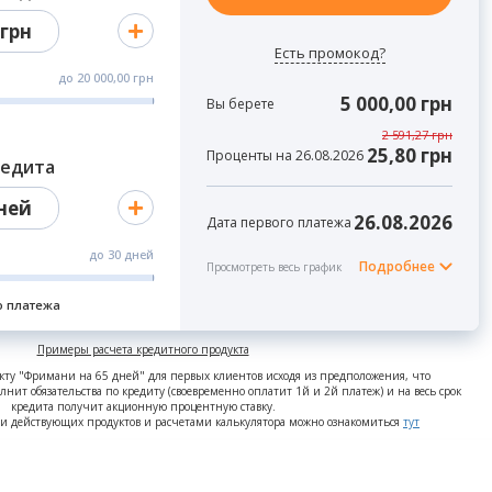
грн
Есть промокод?
до
20 000,00 грн
5 000,00 грн
Вы берете
2 591,27 грн
25,80 грн
Проценты на 26.08.2026
редита
ней
26.08.2026
Дата первого платежа
до
30 дней
Подробнее
Просмотреть весь график
о платежа
Примеры расчета кредитного продукта
кту "Фримани на 65 дней" для первых клиентов исходя из предположения, что
нит обязательства по кредиту (своевременно оплатит 1й и 2й платеж) и на весь срок
кредита получит акционную процентную ставку.
и действующих продуктов и расчетами калькулятора можно ознакомиться
тут