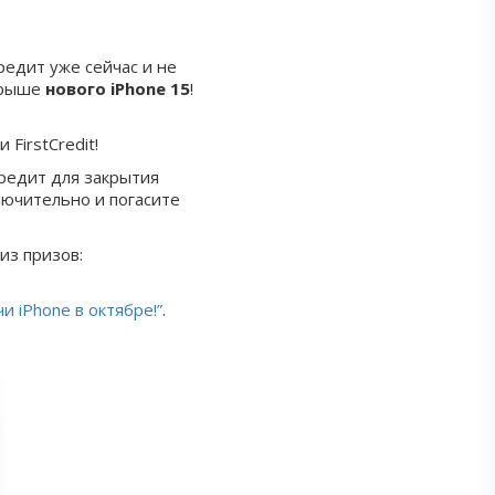
едит уже сейчас и не
ыгрыше
нового iPhone 15
!
FirstCredit!
редит для закрытия
лючительно и погасите
из призов:
 iPhone в октябре!”
.