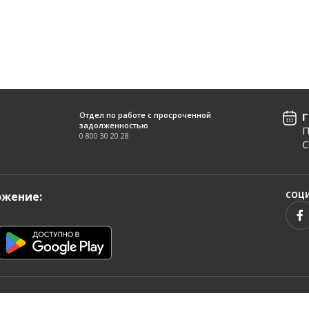
Отдел по работе с просроченной
Г
задолженностью
П
0 800 30 20 28
С
ожение:
СОЦИ