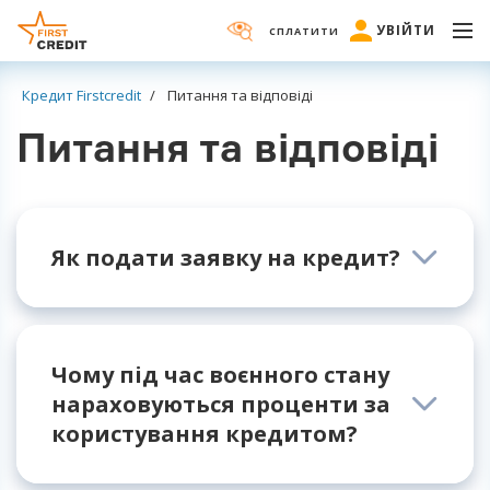
УВІЙТИ
СПЛАТИТИ
Кредит Firstcredit
Питання та відповіді
Питання та відповіді
Як подати заявку на кредит?
Для того, щоб подати заявку на отримання
кредиту, потрібно вибрати необхідні суму і
термін кредитування та заповнити анкету з
Чому під час воєнного стану
персональними даними. Якщо ж Ви постійний
нараховуються проценти за
клієнт - досить зайти до Особистого Кабінету,
користування кредитом?
оновити дані та натиснути кнопку «Подати
заявку».