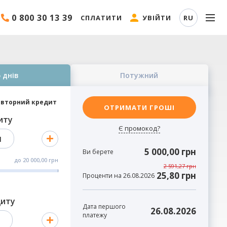
0 800 30 13 39
СПЛАТИТИ
УВІЙТИ
RU
 днів
Потужний
вторний кредит
ОТРИМАТИ ГРОШІ
иту
Є промокод?
н
5 000,00 грн
Ви берете
до
20 000,00 грн
2 591,27 грн
25,80 грн
Проценти на 26.08.2026
диту
Дата першого
26.08.2026
платежу
в