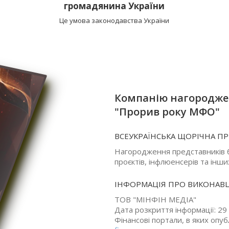
громадянина України
Це умова законодавства України
Компанію нагороджен
"Прорив року МФО"
ВСЕУКРАЇНСЬКА ЩОРІЧНА П
Нагородження представників ба
проєктів, інфлюенсерів та інши
ІНФОРМАЦІЯ ПРО ВИКОНАВ
ТОВ "МІНФІН МЕДІА"
Дата розкриття інформації: 29
Фінансові портали, в яких опу