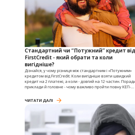
Стандартний чи “Потужний” кредит ві
FirstCredit - який обрати та коли
вигідніше?
Дізнайся, у чому різниця між стандартним і «Потужним»
кредитом від FirstCredit. Коли вигідніше взяти швидкий
кредит на 2 платежі, а коли - довгий на 12 частин. Поради
приклади й головне - чому важливо пройти повну КЕП-
ідентифікацію.
ЧИТАТИ ДАЛІ