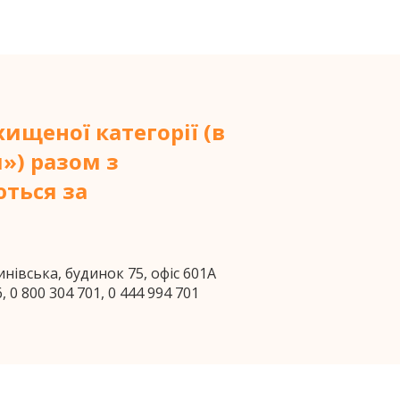
ищеної категорії (в
») разом з
ться за
инівська, будинок 75, офіс 601А
6
,
0 800 304 701
,
0 444 994 701