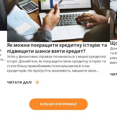
Що
Як можна покращити кредитну історію та
Дізн
в,
підвищити шанси взяти кредит?
та 
о
Успіх у фінансових справах починається з міцної кредитної
ухва
та
історії. Дізнайтеся, як покращити свою кредитну історію та
вик
стати більш привабливим позичальником в очах
мік
кредиторів. Не пропустіть можливість зміцнити свою
фун
ЧИТ
фінансову позицію і досягти своєї мети з кращою кредитною
та 
історією.
роб
ЧИТАТИ ДАЛІ
БІЛЬШЕ ІНФОРМАЦІЇ