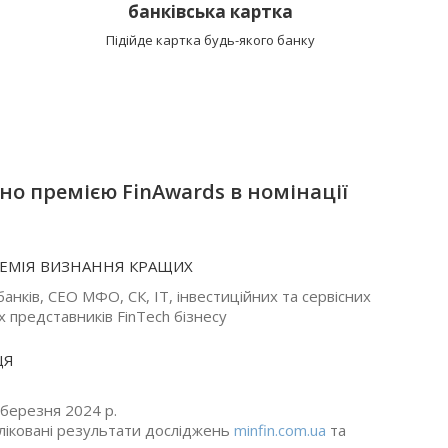
банківська картка
Підійде картка будь-якого банку
о премією FinAwards в номінації
РЕМІЯ ВИЗНАННЯ КРАЩИХ
нків, СEO МФО, СК, IT, інвестиційних та сервісних
х представників FinTech бізнесу
ЦЯ
 березня 2024 р.
бліковані результати досліджень
minfin.com.ua
та