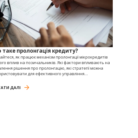
 таке пролонгація кредиту?
айтеся, як працює механізм пролонгації мікрокредитів
його вплив на позичальників. Які фактори впливають на
лення рішення про пролонгацію, які стратегії можна
ористовувати для ефективного управління
рокредитами. Розширьте свої знання про
кціонування цього важливого інструменту фінансування
АТИ ДАЛІ
навчиться приймати обґрунтовані рішення під час
оти з мікрокредитами.