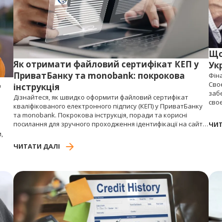
Що
Як отримати файловий сертифікат КЕП у
Укр
ПриватБанку та monobank: покрокова
Фіна
д
Сво
інструкція
забе
Дізнайтеся, як швидко оформити файловий сертифікат
сво
кваліфікованого електронного підпису (КЕП) у ПриватБанку
стре
та monobank. Покрокова інструкція, поради та корисні
май
посилання для зручного проходження ідентифікації на сайті
ЧИТ
FirstCredit.
,
ЧИТАТИ ДАЛІ