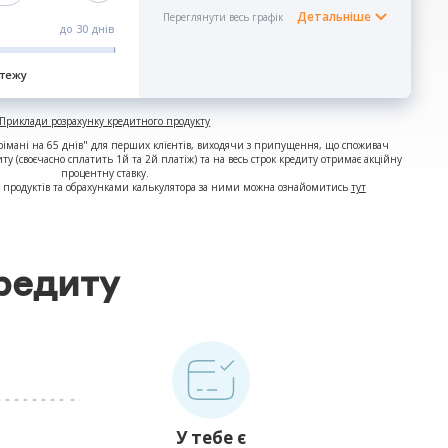
Детальніше
Переглянути весь графік
до
30 днів
атежу
Приклади розрахунку кредитного продукту
рімані на 65 днів" для перших клієнтів, виходячи з припущення, що споживач
иту (своєчасно сплатить 1й та 2й платіж) та на весь строк кредиту отримає акційну
процентну ставку.
продуктів та обрахунками калькулятора за ними можна ознайомитись
тут
редиту
У тебе є