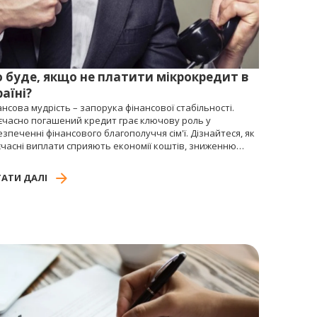
 буде, якщо не платити мікрокредит в
аїні?
нсова мудрість – запорука фінансової стабільності.
єчасно погашений кредит грає ключову роль у
зпеченні фінансового благополуччя сім'ї. Дізнайтеся, як
єчасні виплати сприяють економії коштів, зниженню
су та створенню міцної фінансової основи для
бутнього.
АТИ ДАЛІ