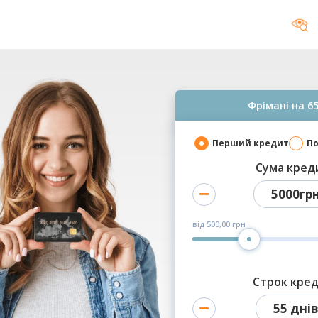
Фрімані на 65
Перший кредит
По
Сума кред
5000гр
від
500,00 грн
Строк кре
55 дні