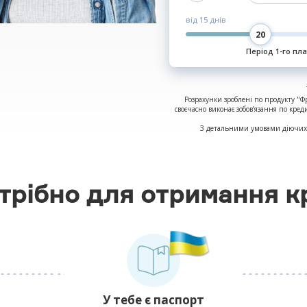
від
15 днів
Період 1-го пл
Розрахунки зроблені по продукту "Ф
своєчасно виконає зобов’язання по кред
З детальними умовами діючих 
трібно для отримання к
У тебе є паспорт