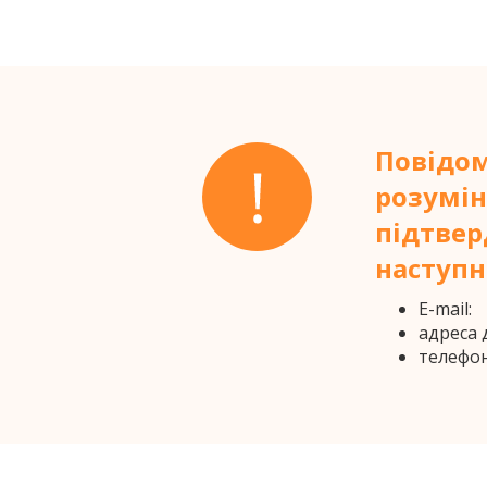
Повідом
розумін
підтве
наступн
E-mail:
адреса 
телефо