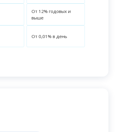
От 12% годовых и
выше
7
От 0,01% в день