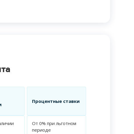
ита
Процентные ставки
и
аличии
От 0% при льготном
периоде