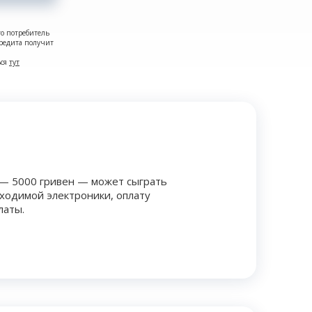
то потребитель
кредита получит
ься
тут
 — 5000 гривен — может сыграть
бходимой электроники, оплату
латы.