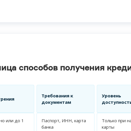
лица способов получения кред
Требования к
Уровень
трения
документам
доступност
но или до 1
Паспорт, ИНН, карта
Только при н
банка
карты