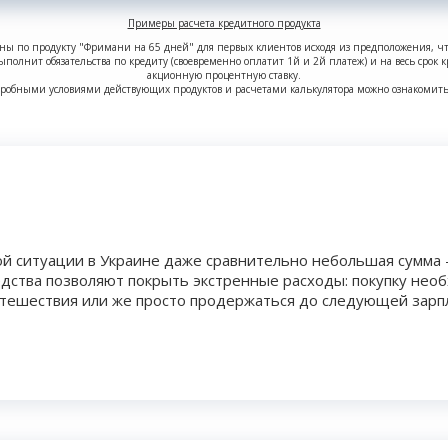
Примеры расчета кредитного продукта
ны по продукту "Фримани на 65 дней" для первых клиентов исходя из предположения, ч
ыполнит обязательства по кредиту (своевременно оплатит 1й и 2й платеж) и на весь срок 
акционную процентную ставку.
робными условиями действующих продуктов и расчетами калькулятора можно ознакомит
ой ситуации в Украине даже сравнительно небольшая сумма
едства позволяют покрыть экстренные расходы: покупку нео
путешествия или же просто продержаться до следующей зарп