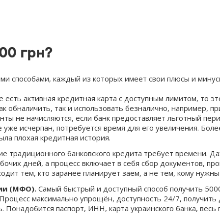
000 грн?
ми способами, каждый из которых имеет свои плюсы и минус
е есть активная кредитная карта с доступным лимитом, то э
к обналичить, так и использовать безналично, например, пр
нты не начисляются, если банк предоставляет льготный пери
е уже исчерпан, потребуется время для его увеличения. Боле
ыла плохая кредитная история.
 традиционного банковского кредита требует времени. Даж
абочих дней, а процесс включает в себя сбор документов, пр
одит тем, кто заранее планирует заем, а не тем, кому нужны
и (МФО).
Самый быстрый и доступный способ получить 5000
роцесс максимально упрощён, доступность 24/7, получить 
 Понадобится паспорт, ИНН, карта украинского банка, весь 