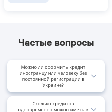
Частые вопросы
Можно ли оформить кредит
иностранцу или человеку без
постоянной регистрации в
Украине?
Нет, FirstCredit выдаёт кредиты
исключительно гражданам Украины с
Сколько кредитов
действительным паспортом и ИНН —
наличие постоянной регистрации (прописки)
одновременно можно иметь в