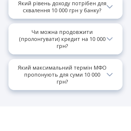
Який рівень доходу потрібен для
схвалення 10 000 грн у банку?
Банки дивляться на співвідношення платежу
до підтвердженого доходу.
Чи можна продовжити
(пролонгувати) кредит на 10 000
грн?
Більшість МФО дозволяють пролонгацію за
умови сплати відсотків.
Який максимальний термін МФО
пропонують для суми 10 000
грн?
Стандартно до 30 днів, хоча є розширені
продукти.