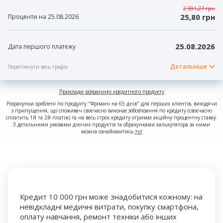
2 591,27 грн
25,80 грн
Проценти на 25.08.2026
25.08.2026
Дата першого платежу
Детальніше
Переглянути весь графік
Приклади розрахунку кредитного продукту
Розрахунки зроблені по продукту "Фрімані на 65 днів" для перших клієнтів, виходячи
з припущення, що споживач своєчасно виконає зобов’язання по кредиту (своєчасно
сплатить 1й та 2й платіж) та на весь строк кредиту отримає акційну процентну ставку.
З детальними умовами діючих продуктів та обрахунками калькулятора за ними
можна ознайомитись
тут
Кредит 10 000 грн може знадобитися кожному: на
невідкладні медичні витрати, покупку смартфона,
оплату навчання, ремонт техніки або інших