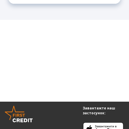
Так, у застосунку є функція автоматичного
списання.
Завантажте наш
застосунок: