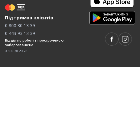
Підтримка клієнтів
0 800 30 13 39
0 443 93 13 39
Відділ по роботі з простроченою
заборгованістю
0 800 30 20 28
Email
Графік роботи
Пн-Пт: 09:00-21:00
support@firstcredit.com.ua
Сб-Нд: 09:00-21:00
©
2026 Firstcredit - Свідоцтво про реєстрацію
фінансової установи серії ФК № 501 від 30.09.2014р.,
видане Національною комісією, що здійснює державне
регулювання у сфері ринків фінансових послуг. Сервіс
онлайн - кредитування в Україні, в якому можна швидко