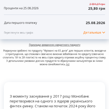
2 591,27 грн
25,80 грн
Проценти на 25.08.2026
25.08.2026
Дата першого платежу
Детальніше
Переглянути весь графік
Приклади розрахунку кредитного продукту
Розрахунки зроблені по продукту "Фрімані на 65 днів" для перших клієнтів, виходячи
з припущення, що споживач своєчасно виконає зобов’язання по кредиту (своєчасно
сплатить 1й та 2й платіж) та на весь строк кредиту отримає акційну процентну ставку.
З детальними умовами діючих продуктів та обрахунками калькулятора за ними
можна ознайомитись
тут
З моменту заснування у 2017 році Монобанк
перетворився на одного з лідерів українського
фінтех-ринку. Станом на початок 2024 року його