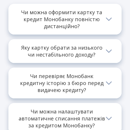
Чи можна оформити картку та
кредит Монобанку повністю
дистанційно?
Так, весь процес відбувається через
мобільний застосунок.
Яку картку обрати за низького
чи нестабільного доходу?
Чорна картка є оптимальною для нових
клієнтів з мінімальними вимогами.
Чи перевіряє Монобанк
кредитну історію з бюро перед
видачею кредиту?
Так, дані бюро враховуються під час
скорингу.
Чи можна налаштувати
автоматичне списання платежів
за кредитом Монобанку?